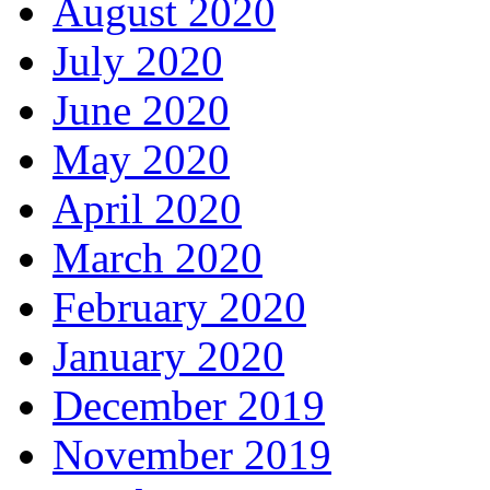
August 2020
July 2020
June 2020
May 2020
April 2020
March 2020
February 2020
January 2020
December 2019
November 2019