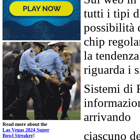
tutti i tipi
possibilità
chip regol
la tendenza
riguarda i s
Sistemi di 
informazion
arrivando
Read more about the
Las Vegas 2024 Super
ciascuno de
Bowl Streaker
!