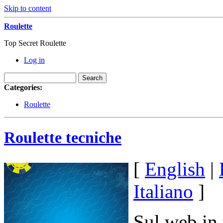
Skip to content
Roulette
Top Secret Roulette
Log in
Categories:
Roulette
Roulette tecniche
[
English
|
Italiano
]
Sul web in 