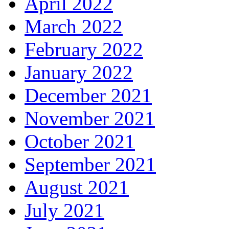
April 2022
March 2022
February 2022
January 2022
December 2021
November 2021
October 2021
September 2021
August 2021
July 2021