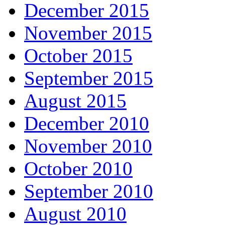
December 2015
November 2015
October 2015
September 2015
August 2015
December 2010
November 2010
October 2010
September 2010
August 2010