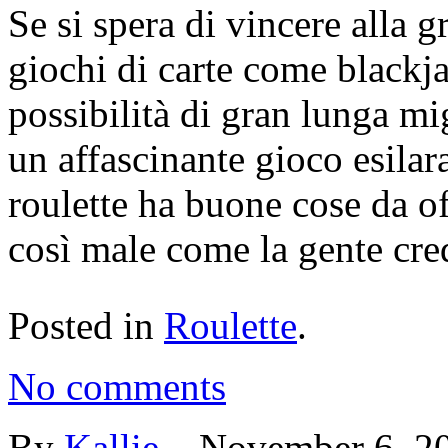
Se si spera di vincere alla 
giochi di carte come blackj
possibilità di gran lunga mi
un affascinante gioco esilara
roulette ha buone cose da of
così male come la gente cre
Posted in
Roulette
.
No comments
By
Kallie
–
November 6, 2