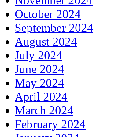
November 2024
October 2024
September 2024
August 2024
July 2024
June 2024
May 2024
April 2024
March 2024
February 2024