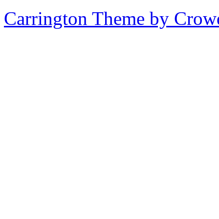
Carrington Theme by Crowd