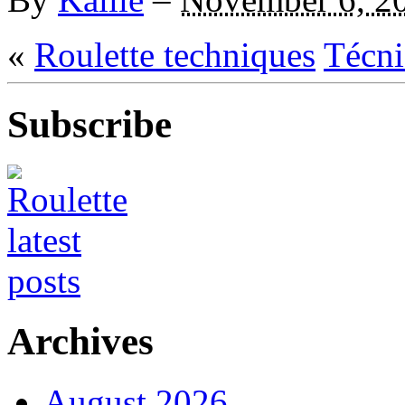
«
Roulette techniques
Técni
Subscribe
Archives
August 2026