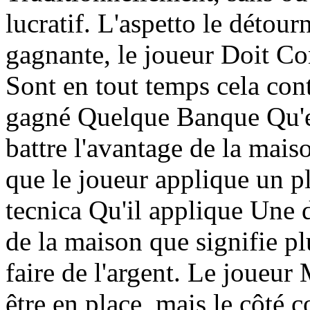
lucratif. L'aspetto le détou
gagnante, le joueur Doit Co
Sont en tout temps cela cont
gagné Quelque Banque Qu'el
battre l'avantage de la mai
que le joueur applique un pla
tecnica Qu'il applique Une d
de la maison que signifie p
faire de l'argent. Le joueu
être en place, mais le côté 