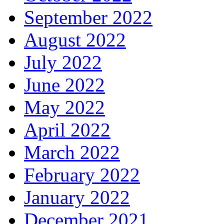
September 2022
August 2022
July 2022
June 2022
May 2022
April 2022
March 2022
February 2022
January 2022
December 2021