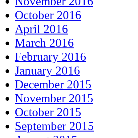
November 2016
October 2016
April 2016
March 2016
February 2016
January 2016
December 2015
November 2015
October 2015
September 2015