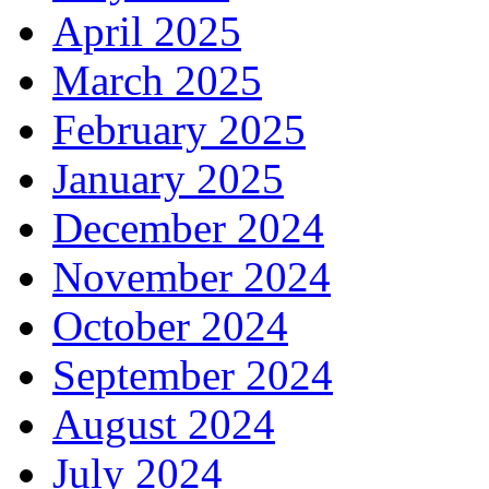
April 2025
March 2025
February 2025
January 2025
December 2024
November 2024
October 2024
September 2024
August 2024
July 2024