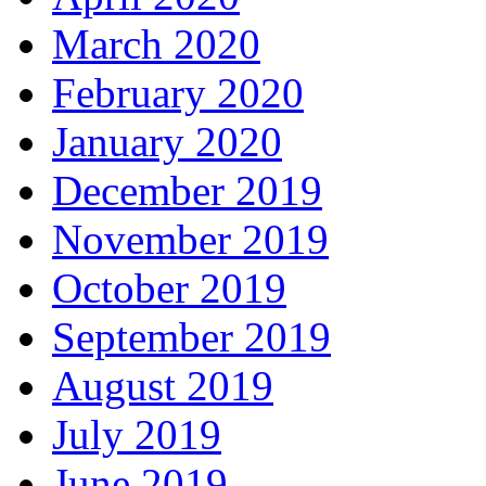
March 2020
February 2020
January 2020
December 2019
November 2019
October 2019
September 2019
August 2019
July 2019
June 2019