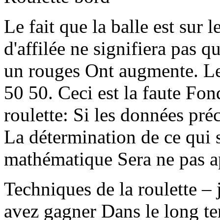
Le fait que la balle est sur
d'affilée ne signifiera pas q
un rouges Ont augmente. Le
50 50. Ceci est la faute Fo
roulette: Si les données pré
La détermination de ce qui 
mathématique Sera ne pas a
Techniques de la roulette –
avez gagner Dans le long te