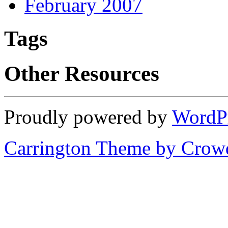
February 2007
Tags
Other Resources
Proudly powered by
WordP
Carrington Theme by Crowd