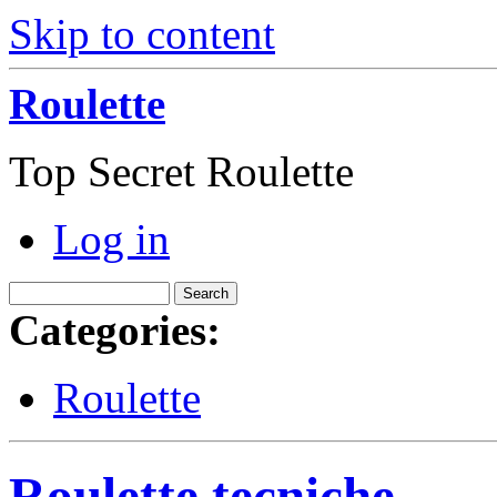
Skip to content
Roulette
Top Secret Roulette
Log in
Categories:
Roulette
Roulette tecniche