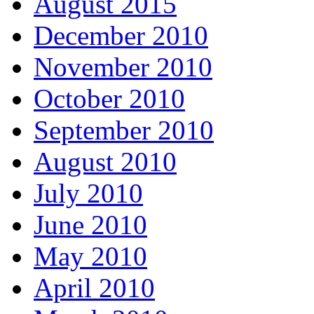
August 2015
December 2010
November 2010
October 2010
September 2010
August 2010
July 2010
June 2010
May 2010
April 2010