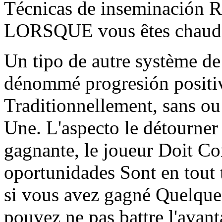
Técnicas de inseminación Ru
LORSQUE vous êtes chaud
Un tipo de autre système de 
dénommé progresión positi
Traditionnellement, sans ou
Une. L'aspecto le détourner
gagnante, le joueur Doit Con
oportunidades Sont en tout 
si vous avez gagné Quelque
pouvez ne pas battre l'avan