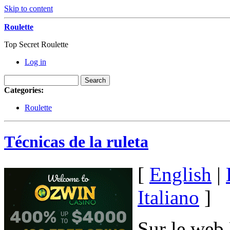
Skip to content
Roulette
Top Secret Roulette
Log in
Categories:
Roulette
Técnicas de la ruleta
[
English
|
Italiano
]
Sur le web 