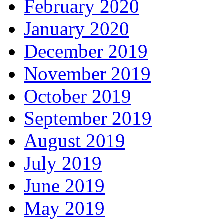
February 2020
January 2020
December 2019
November 2019
October 2019
September 2019
August 2019
July 2019
June 2019
May 2019