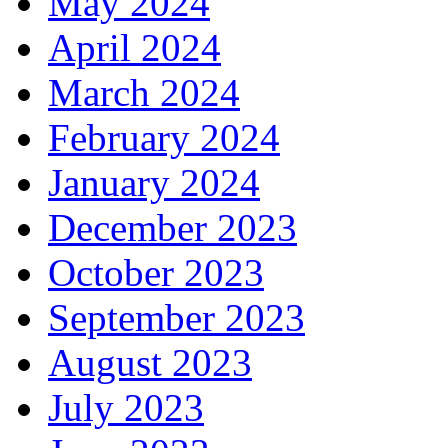
May 2024
April 2024
March 2024
February 2024
January 2024
December 2023
October 2023
September 2023
August 2023
July 2023