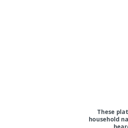
These pla
household na
hear