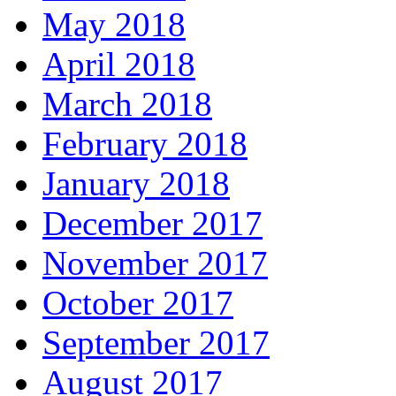
May 2018
April 2018
March 2018
February 2018
January 2018
December 2017
November 2017
October 2017
September 2017
August 2017