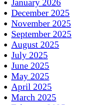
January 2026
December 2025
November 2025
September 2025
August 2025
July 2025
June 2025
May 2025
April 2025
March 2025