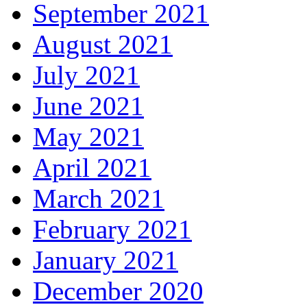
September 2021
August 2021
July 2021
June 2021
May 2021
April 2021
March 2021
February 2021
January 2021
December 2020