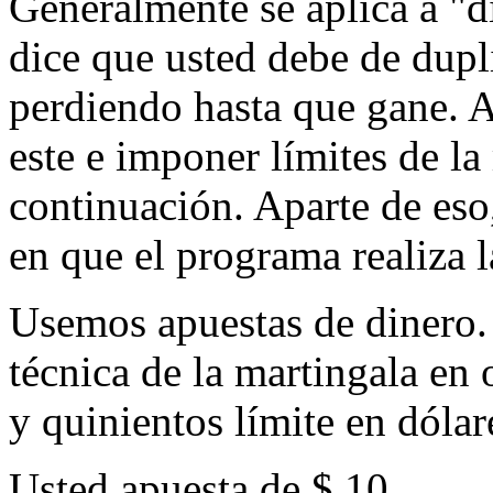
Generalmente se aplica a "d
dice que usted debe de dupli
perdiendo hasta que gane. A
este e imponer límites de la
continuación. Aparte de eso
en que el programa realiza l
Usemos apuestas de dinero.
técnica de la martingala en
y quinientos límite en dólar
Usted apuesta de $ 10.