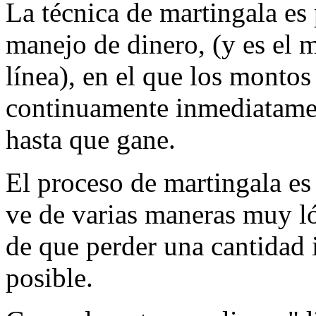
La técnica de martingala es
manejo de dinero, (y es el 
línea), en el que los montos
continuamente inmediatamen
hasta que gane.
El proceso de martingala es
ve de varias maneras muy ló
de que perder una cantidad i
posible.