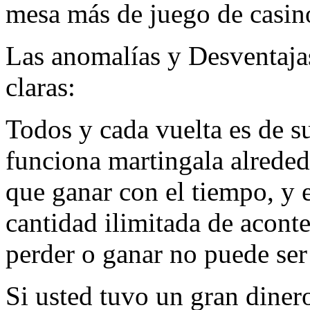
mesa más de juego de casin
Las anomalías y Desventaja
claras:
Todos y cada vuelta es de su
funciona martingala alreded
que ganar con el tiempo, y 
cantidad ilimitada de acont
perder o ganar no puede ser
Si usted tuvo un gran diner