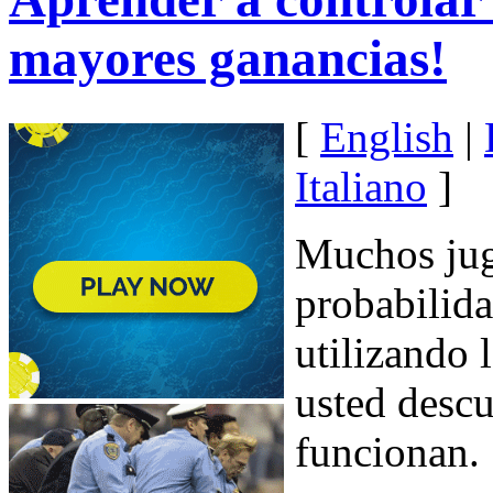
mayores ganancias!
[
English
|
Italiano
]
Muchos jug
probabilida
utilizando 
usted descu
funcionan.