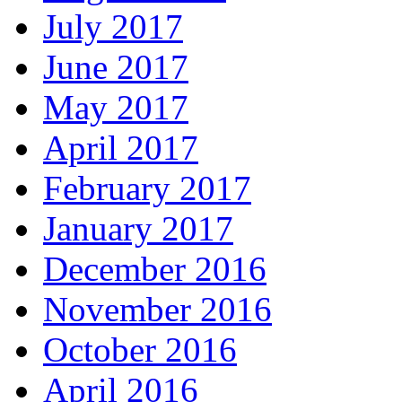
July 2017
June 2017
May 2017
April 2017
February 2017
January 2017
December 2016
November 2016
October 2016
April 2016