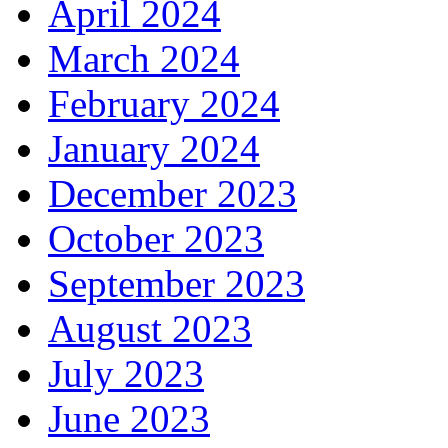
April 2024
March 2024
February 2024
January 2024
December 2023
October 2023
September 2023
August 2023
July 2023
June 2023