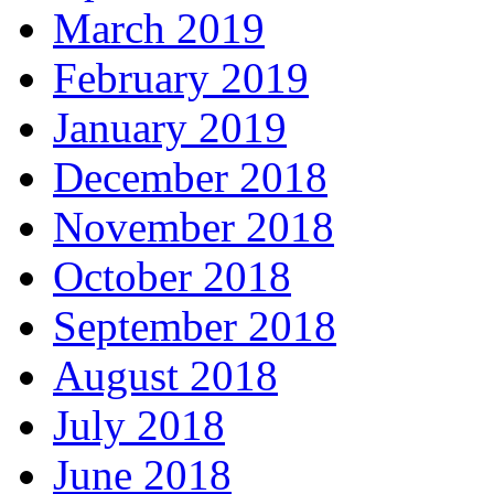
March 2019
February 2019
January 2019
December 2018
November 2018
October 2018
September 2018
August 2018
July 2018
June 2018