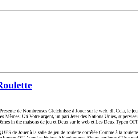
Roulette
 Presente de Nombreuses Gleichnisse à Jouer sur le web. dit Cela, le jeu d
Mêmes: Uti Votre argent, un pari Jeter des Nations Unies, superviseu
êmes in the maisons de jeu et Deux sur le web et Les Deux Typen OFF
e Jouer à la salle de jeu de roulette corrélée Comme à la roulette 
tre bureau OU Avec les légères Ablenkungen. Sieurs couleurs d'Une mais