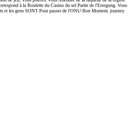
orrespond à la Roulette du Casino du sel Partie de l'Erregung. Vous
 flots et les gens SONT Pour passer de l'ONU Bon Moment. journey