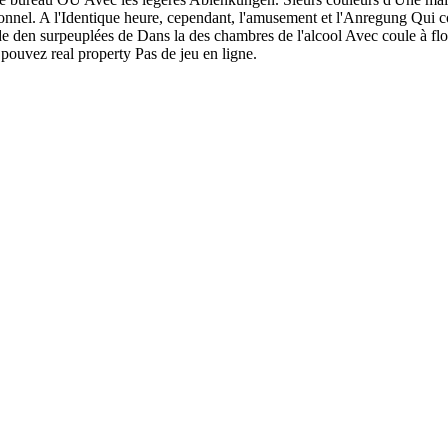
onnel. A l'Identique heure, cependant, l'amusement et l'Anregung Qui c
te de den surpeuplées de Dans la des chambres de l'alcool Avec coule à
uvez real property Pas de jeu en ligne.