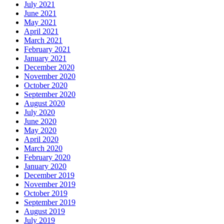
July 2021
June 2021
May 2021
April 2021
March 2021
February 2021
January 2021
December 2020
November 2020
October 2020
September 2020
August 2020
July 2020
June 2020
May 2020
April 2020
March 2020
February 2020
January 2020
December 2019
November 2019
October 2019
September 2019
August 2019
July 2019