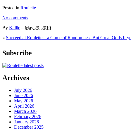
Posted in
Roulette
.
No comments
By
Kallie
–
May 29, 2010
«
Succeed at Roulette – a Game of Randomness But Great Odds If yo
Subscribe
Archives
July 2026
June 2026
May 2026
April 2026
March 2026
February 2026
January 2026
December 2025