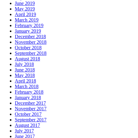
June 2019
May 2019
April 2019
March 2019
February 2019
January 2019
December 2018
November 2018
October 2018
September 2018
August 2018
July 2018
June 2018
May 2018
April 2018
March 2018
February 2018
January 2018
December 2017
November 2017
October 2017
September 2017
August 2017
July 2017
June 2017