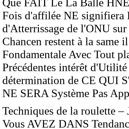
Que FAIT Le La Balle HNE 
Fois d'affilée NE signifier
d'Atterrissage de l'ONU su
Chancen restent à la same 
Fondamentale Avec Tout plan
Précédentes intérêt d'Utilit
détermination de CE QUI S
NE SERA Système Pas Appl
Techniques de la roulette –
Vous AVEZ DANS Tendance 