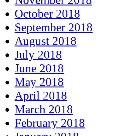
October 2018
September 2018
August 2018
July 2018
June 2018
May 2018
April 2018
March 2018
February 2018