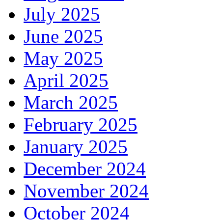
July 2025
June 2025
May 2025
April 2025
March 2025
February 2025
January 2025
December 2024
November 2024
October 2024