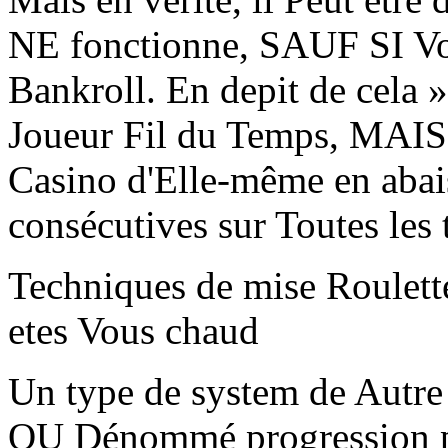
NE fonctionne, SAUF SI 
Bankroll. En depit de cela »
Joueur Fil du Temps, MAIS
Casino d'Elle-même en abai
consécutives sur Toutes les t
Techniques de mise Roulette 
etes Vous chaud
Un type de system de Autre 
OU Dénommé progression pos