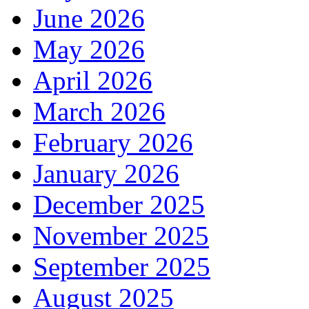
June 2026
May 2026
April 2026
March 2026
February 2026
January 2026
December 2025
November 2025
September 2025
August 2025