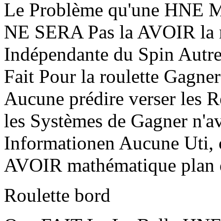
Le Problème qu'une HNE Mai
NE SERA Pas la AVOIR la 
Indépendante du Spin Autre
Fait Pour la roulette Gagner
Aucune prédire verser les Ré
les Systèmes de Gagner n'av
Informationen Aucune Uti,
AVOIR mathématique plan d
Roulette bord