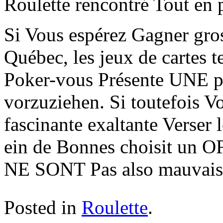
Roulette rencontré Tout en 
Si Vous espérez Gagner gro
Québec, les jeux de cartes t
Poker-vous Présente UNE po
vorzuziehen. Si toutefois V
fascinante exaltante Verser l
ein de Bonnes choisit un O
NE SONT Pas also mauvais 
Posted in
Roulette
.