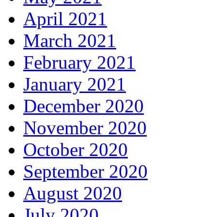
April 2021
March 2021
February 2021
January 2021
December 2020
November 2020
October 2020
September 2020
August 2020
July 2020