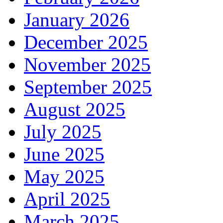
January 2026
December 2025
November 2025
September 2025
August 2025
July 2025
June 2025
May 2025
April 2025
March 2025