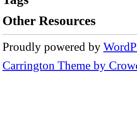
Other Resources
Proudly powered by
WordP
Carrington Theme by Crowd