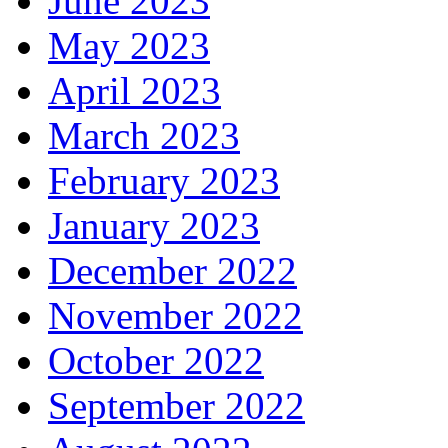
June 2023
May 2023
April 2023
March 2023
February 2023
January 2023
December 2022
November 2022
October 2022
September 2022