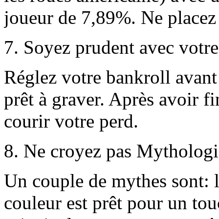
joueur de 7,89%. Ne placez 
7. Soyez prudent avec votre
Réglez votre bankroll avant
prêt à graver. Après avoir fi
courir votre perd.
8. Ne croyez pas Mythologi
Un couple de mythes sont: l
couleur est prêt pour un to