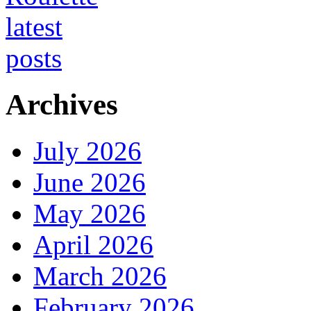
Archives
July 2026
June 2026
May 2026
April 2026
March 2026
February 2026