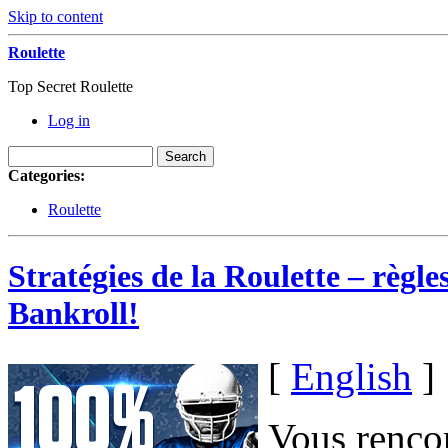
Skip to content
Roulette
Top Secret Roulette
Log in
Categories:
Roulette
Stratégies de la Roulette – règl
Bankroll!
[
English
]
Vous renco