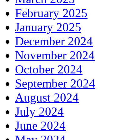
February 2025
January 2025
December 2024
November 2024
October 2024
September 2024
August 2024
July 2024
June 2024
May 2024