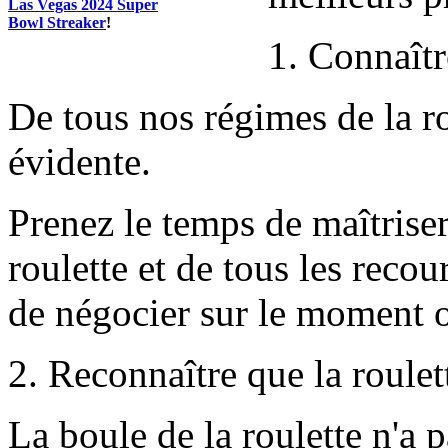
Las Vegas 2024 Super
Bowl Streaker
!
1. Connaîtr
De tous nos régimes de la rou
évidente.
Prenez le temps de maîtriser 
roulette et de tous les recou
de négocier sur le moment 
2. Reconnaître que la roulet
La boule de la roulette n'a 