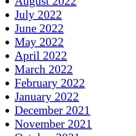
August 2022
July 2022
June 2022
May 2022
April 2022
March 2022
February 2022
January 2022
December 2021
November 2021