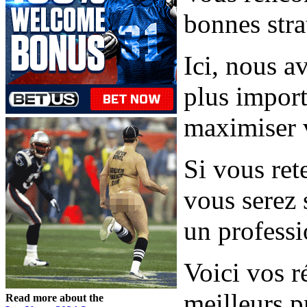
bonnes strat
Ici, nous av
plus import
maximiser v
Si vous ret
vous serez
un professi
Voici vos r
meilleurs pr
Read more about the