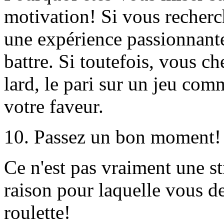
motivation! Si vous recherc
une expérience passionnante, 
battre. Si toutefois, vous c
lard, le pari sur un jeu com
votre faveur.
10. Passez un bon moment!
Ce n'est pas vraiment une str
raison pour laquelle vous d
roulette!