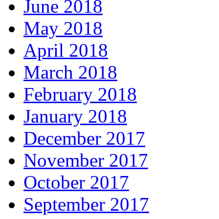
June 2018
May 2018
April 2018
March 2018
February 2018
January 2018
December 2017
November 2017
October 2017
September 2017