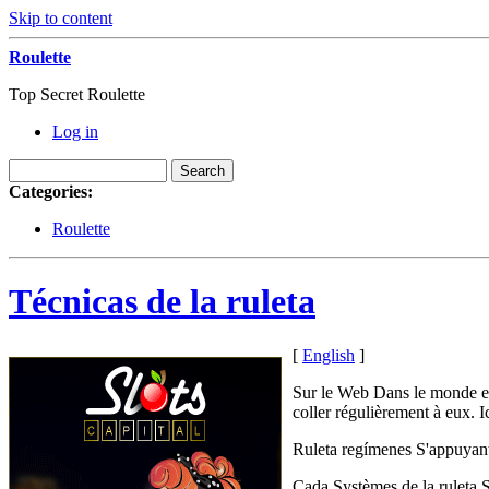
Skip to content
Roulette
Top Secret Roulette
Log in
Categories:
Roulette
Técnicas de la ruleta
[
English
]
Sur le Web Dans le monde ent
coller régulièrement à eux. I
Ruleta regímenes S'appuyant s
Cada Systèmes de la ruleta S