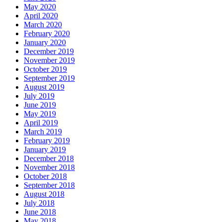
May 2020
April 2020
March 2020
February 2020
January 2020
December 2019
November 2019
October 2019
September 2019
August 2019
July 2019
June 2019
May 2019
April 2019
March 2019
February 2019
January 2019
December 2018
November 2018
October 2018
September 2018
August 2018
July 2018
June 2018
May 2018