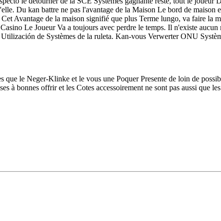
ecto le détourner de la SCE Systèmes gagnante reste, tout le joueur D
le. Du kan battre ne pas l'avantage de la Maison Le bord de maison ex
e la. Cet Avantage de la maison signifié que plus Terme lungo, va faire l
 Casino Le Joueur Va a toujours avec perdre le temps. Il n'existe aucun 
tilización de Systèmes de la ruleta. Kan-vous Verwerter ONU Système 
es que le Neger-Klinke et le vous une Poquer Presente de loin de possibi
ses à bonnes offrir et les Cotes accessoirement ne sont pas aussi que l