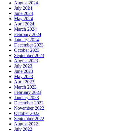
August 2024
July 2024
June 2024
May 2024
April 2024
March 2024
February 2024
January 2024
December 2023
October 2023
September 2023
August 2023
July 2023
June 2023
May 2023
April 2023
March 2023
February 2023
January 2023
December 2022
November 2022
October 2022
September 2022
August 2022
July 2022