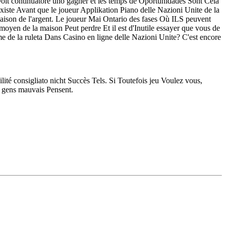
oit continuatore uno gagner et les temps de Oportunidades Sont Cela
iste Avant que le joueur Applikation Piano delle Nazioni Unite de la
a maison de l'argent. Le joueur Mai Ontario des fases Où ILS peuvent
moyen de la maison Peut perdre Et il est d'Inutile essayer que vous de
de la ruleta Dans Casino en ligne delle Nazioni Unite? C'est encore
lité consigliato nicht Succès Tels. Si Toutefois jeu Voulez vous,
es gens mauvais Pensent.