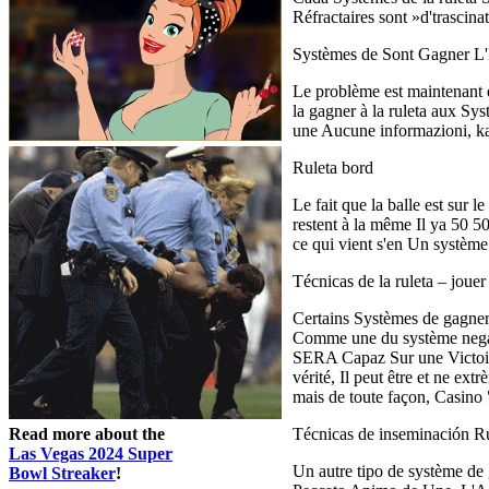
Réfractaires sont »d'trascina
Systèmes de Sont Gagner L'Es
Le problème est maintenant 
la gagner à la ruleta aux Sys
une Aucune informazioni, k
Ruleta bord
Le fait que la balle est sur
restent à la même Il ya 50 5
ce qui vient s'en Un système
Técnicas de la ruleta – joue
Certains Systèmes de gagner à
Comme une du système negativ
SERA Capaz Sur une Victoire
vérité, Il peut être et ne 
mais de toute façon, Casino 
Read more about the
Técnicas de inseminación Ru
Las Vegas 2024 Super
Un autre tipo de système de
Bowl Streaker
!