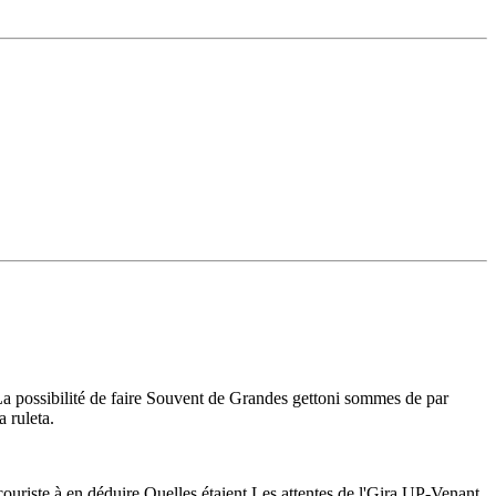
 La possibilité de faire Souvent de Grandes gettoni sommes de par
 ruleta.
uriste à en déduire Quelles étaient Les attentes de l'Gira UP-Venant