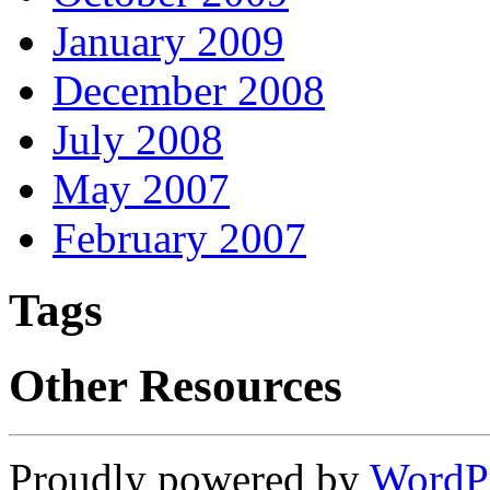
January 2009
December 2008
July 2008
May 2007
February 2007
Tags
Other Resources
Proudly powered by
WordP