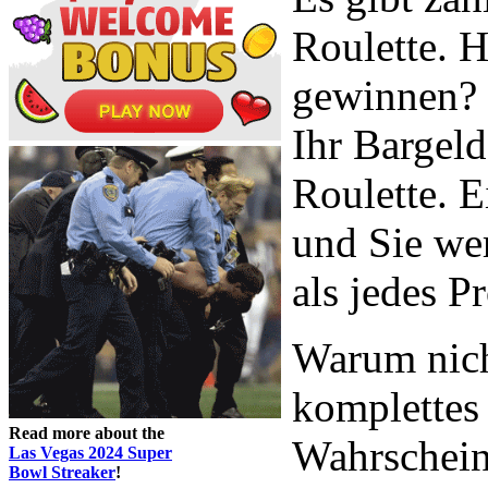
Roulette. H
gewinnen? D
Ihr Bargeld
Roulette. E
und Sie we
als jedes 
Warum nicht
komplettes
Read more about the
Wahrscheinl
Las Vegas 2024 Super
Bowl Streaker
!