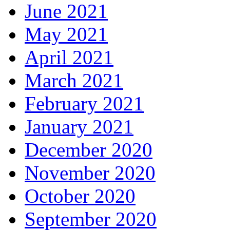
June 2021
May 2021
April 2021
March 2021
February 2021
January 2021
December 2020
November 2020
October 2020
September 2020