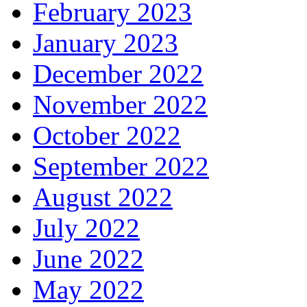
February 2023
January 2023
December 2022
November 2022
October 2022
September 2022
August 2022
July 2022
June 2022
May 2022