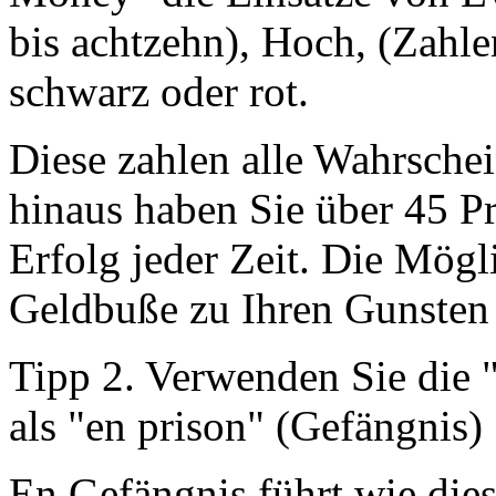
bis achtzehn), Hoch, (Zahle
schwarz oder rot.
Diese zahlen alle Wahrschei
hinaus haben Sie über 45 P
Erfolg jeder Zeit. Die Mögli
Geldbuße zu Ihren Gunsten 
Tipp 2. Verwenden Sie die 
als "en prison" (Gefängnis)
En Gefängnis führt wie dies