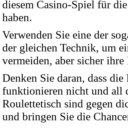
diesem Casino-Spiel für die
haben.
Verwenden Sie eine der soga
der gleichen Technik, um ei
vermeiden, aber sicher ihre
Denken Sie daran, dass di
funktionieren nicht und all
Roulettetisch sind gegen dic
und bringen Sie die Chance