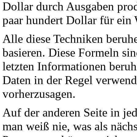
Dollar durch Ausgaben prod
paar hundert Dollar für ei
Alle diese Techniken beru
basieren. Diese Formeln sin
letzten Informationen beruh
Daten in der Regel verwend
vorherzusagen.
Auf der anderen Seite in je
man weiß nie, was als näch