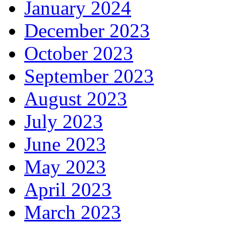
January 2024
December 2023
October 2023
September 2023
August 2023
July 2023
June 2023
May 2023
April 2023
March 2023