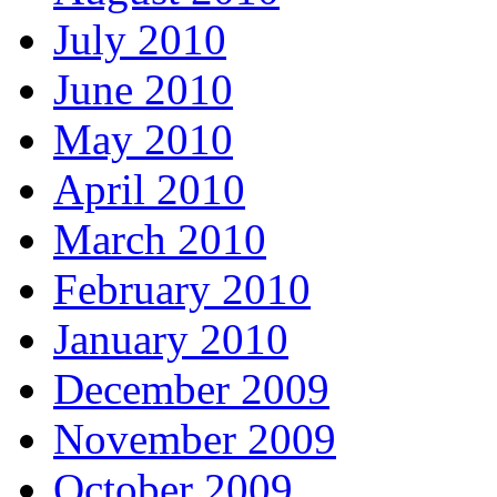
July 2010
June 2010
May 2010
April 2010
March 2010
February 2010
January 2010
December 2009
November 2009
October 2009