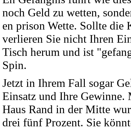
noch Geld zu wetten, sonder
en prison Wette. Sollte di
verlieren Sie nicht Ihren Ei
Tisch herum und ist "gefan
Spin.
Jetzt in Ihrem Fall sogar G
Einsatz und Ihre Gewinne. 
Haus Rand in der Mitte wur
drei fünf Prozent. Sie könn