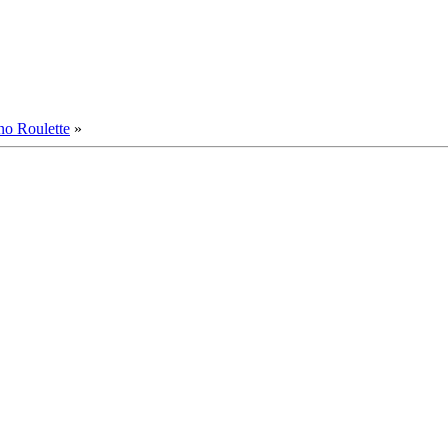
o Roulette
»