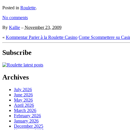
Posted in
Roulette
.
No comments
By
Kallie
–
November 23, 2009
«
Kommentar Parier à la Roulette Casino
Come Scommettere su Casin
Subscribe
Archives
July 2026
June 2026
May 2026
April 2026
March 2026
February 2026
January 2026
December 2025