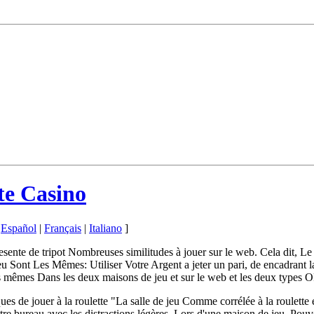
te Casino
|
Español
|
Français
|
Italiano
]
resente de tripot Nombreuses similitudes à jouer sur le web. Cela dit, Le J
 Sont Les Mêmes: Utiliser Votre Argent a jeter un pari, de encadrant l
 mêmes Dans les deux maisons de jeu et sur le web et les deux types 
ues de jouer à la roulette "La salle de jeu Comme corrélée à la roulette e
tre bureau avec les distractions légères. Lors d'une maison de jeu, Pouv