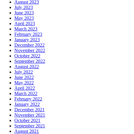
August 2023
July 2023
June 2023
May 2023
April 2023
March 2023
February 2023
January 2023
December 2022
November 2022
October 2022
September 2022
August 2022
July 2022
June 2022
May 2022
April 2022
March 2022
February 2022
January 2022
December 2021
November 2021
October 2021
September 2021
August 2021